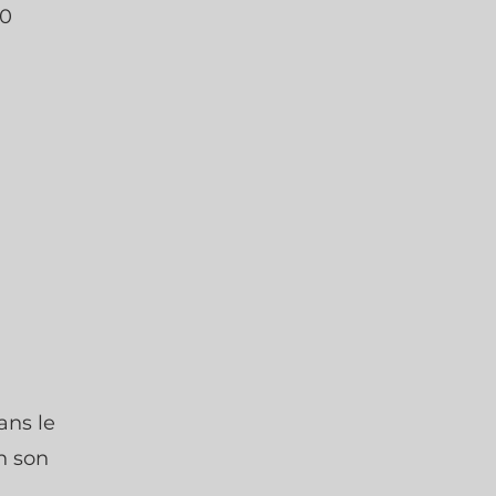
50
ans le
n son