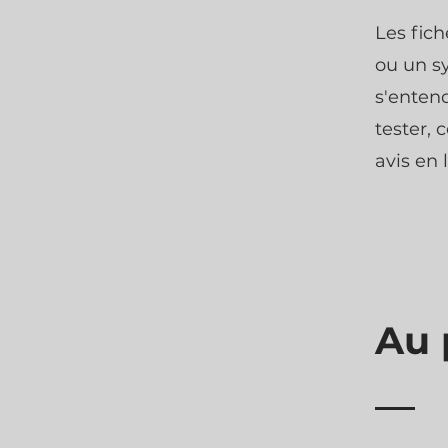
Les fich
ou un s
s'entend
tester, 
avis en 
Au