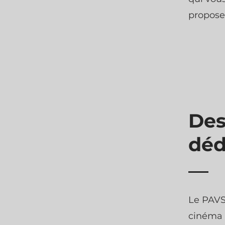
proposer
Des
déd
Le PAVS
cinéma e