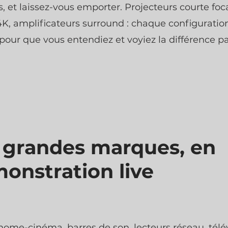
, et laissez-vous emporter. Projecteurs courte foca
4K, amplificateurs surround : chaque configuratio
pour que vous entendiez et voyiez la différence p
 grandes marques, en
onstration live
home-cinéma, barres de son, lecteurs réseau, télé