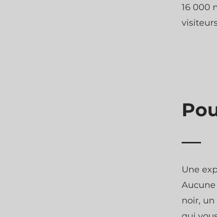
16 000 
visiteur
Pou
Une expé
Aucune 
noir, un
qui vous