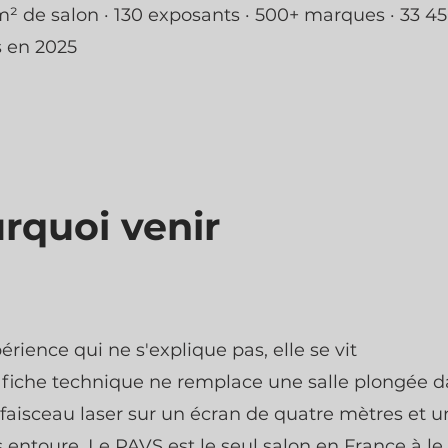
m² de salon · 130 exposants · 500+ marques · 33 4
s en 2025
rquoi venir
rience qui ne s'explique pas, elle se vit
fiche technique ne remplace une salle plongée d
 faisceau laser sur un écran de quatre mètres et u
 entoure. Le PAVS est le seul salon en France à le