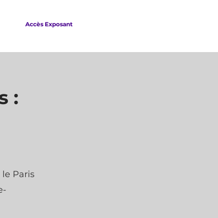
Accès Exposant
 :
le Paris
e-