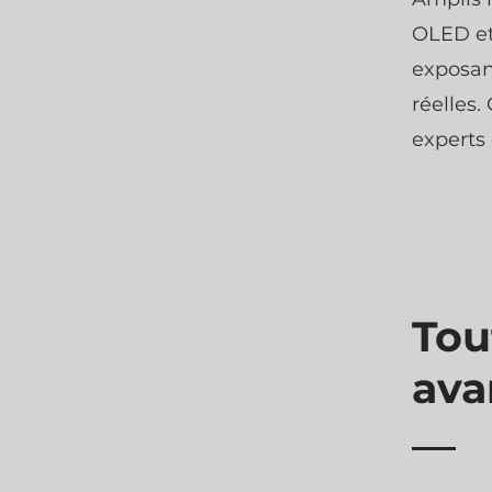
OLED et
exposan
réelles
experts
Tou
ava