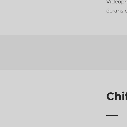
Vidéopr
écrans d
Chi