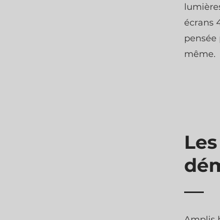
lumières
écrans 
pensée 
même.
Les
dém
Amplis 