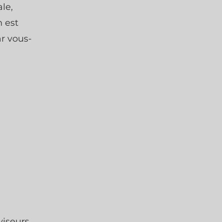
le,
n est
ar vous-
viseurs