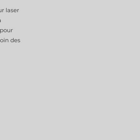
r laser
a
 pour
loin des