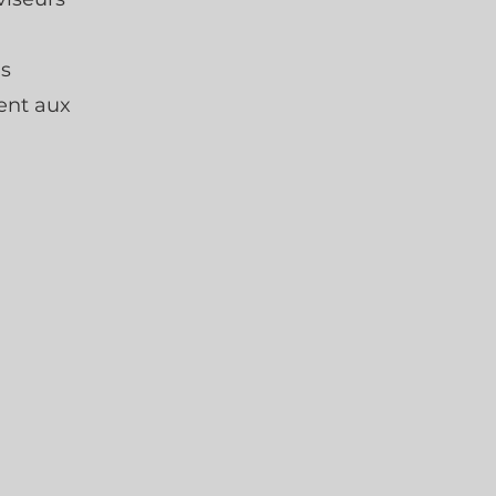
ns
ent aux