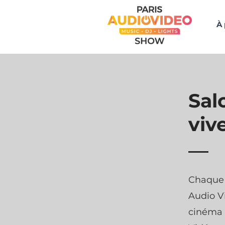
À
Sal
viv
Chaque 
Audio V
cinéma 