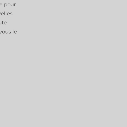
ce pour
elles
ute
 vous le