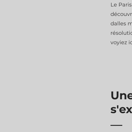
Le Pari
découvri
dalles 
résoluti
voyiez i
Une
s'ex